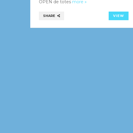
OPEN de totes
more »
SHARE
VIEW