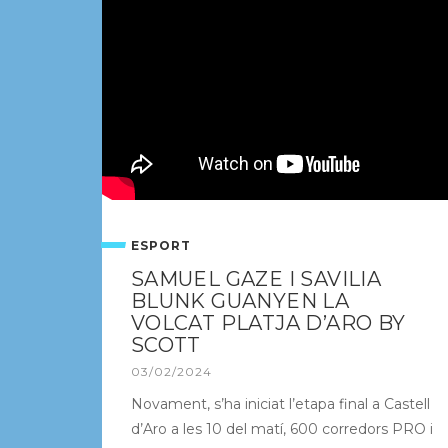
ESPORT
SAMUEL GAZE I SAVILIA
BLUNK GUANYEN LA
VOLCAT PLATJA D’ARO BY
SCOTT
03/02/2024
Novament, s’ha iniciat l’etapa final a Castell
d’Aro a les 10 del matí, 600 corredors PRO i