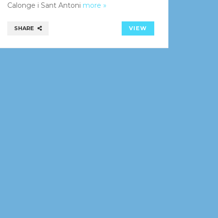
Calonge i Sant Antoni
more »
SHARE
VIEW