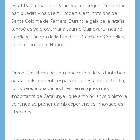
estat Paula Joan, de Palamós, i en segon i tercer lloc
han quedat Fina Vilert i Robert Gesti, tots dos de
Santa Coloma de Farners. Durant la gala de la ratafia
també es va proclamar a Jaume Guinovart, mestre
ratafiaire i ànima de la Fira de la Ratafia de Centelles,
com a Confrare d’Honor.
Durant tot el cap de setmana milers de visitants han
passat pels diferents espais de la Festa de la Ratafia,
considerada una de les fires temàtiques més
importants de Catalunya i que amb 44 anys d’història
continua sorprenent amb experiències innovadores i
atrevides.
Les propostes gastronòmiques que s’han celebrat a